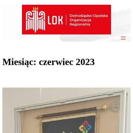
Przejdź
do
treści
Miesiąc:
czerwiec 2023