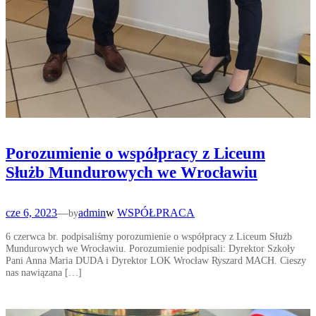
Porozumienie o współpracy z Liceum
Służb Mundurowych we Wrocławiu
cze 6, 2023
—
admin
w
WSPÓŁPRACA
by
6 czerwca br. podpisaliśmy porozumienie o współpracy z Liceum Służb
Mundurowych we Wrocławiu. Porozumienie podpisali: Dyrektor Szkoły
Pani Anna Maria DUDA i Dyrektor LOK Wrocław Ryszard MACH. Cieszy
nas nawiązana […]