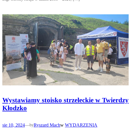
Wystawiamy stoisko strzeleckie w Twierdzy
Kłodzko
sie 10, 2024
—
Ryszard Mach
w
WYDARZENIA
by