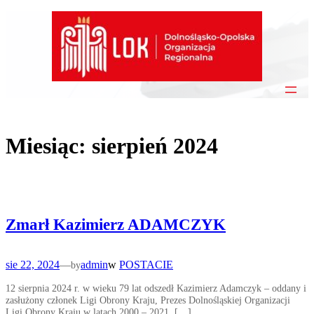
Przejdź
do
treści
Miesiąc:
sierpień 2024
Zmarł Kazimierz ADAMCZYK
sie 22, 2024
—
admin
w
POSTACIE
by
12 sierpnia 2024 r. w wieku 79 lat odszedł Kazimierz Adamczyk – oddany i
zasłużony członek Ligi Obrony Kraju, Prezes Dolnośląskiej Organizacji
Ligi Obrony Kraju w latach 2000 – 2021, […]