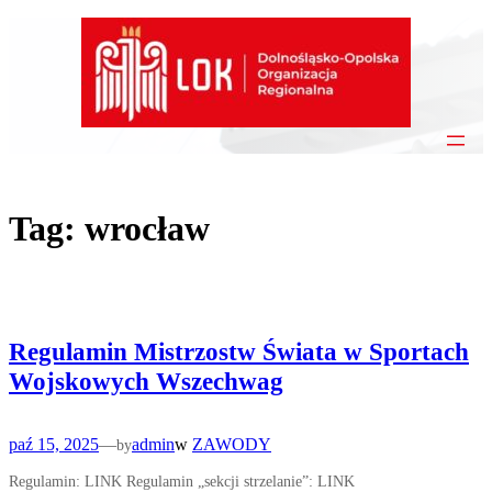
Przejdź
do
treści
Tag:
wrocław
Regulamin Mistrzostw Świata w Sportach
Wojskowych Wszechwag
paź 15, 2025
—
admin
w
ZAWODY
by
Regulamin: LINK Regulamin „sekcji strzelanie”: LINK