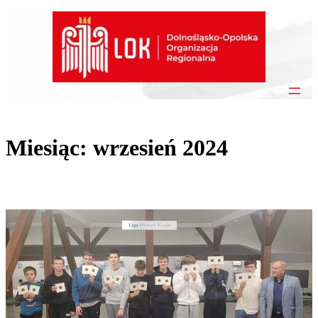
Przejdź
do
treści
Miesiąc:
wrzesień 2024