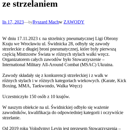
ze strzelaniem
lis 17, 2023
—
Ryszard Mach
w
ZAWODY
by
W dniu 17.11.2023 r. na strzelnicy pneumatycznej Ligi Obrony
Kraju we Wrocławiu ul. Świdnicka 28, odbyły się zawody
strzeleckie z długiej broni pneumatycznej, które były pierwszą
częścią Mistrzostw Świata w różnych stylach walki wręcz.
Organizatorem całych zawodów było Stowarzyszenie –
International Military All-Around Combat (MSAC) Ukraina.
Zawody składały się z konkurencji strzeleckiej i z walk w
różnych stylach i w różnych kategoriach wiekowych. (Karate, Kick
Boxing, MMA, Taekwondo, Walka Wręcz)
Uczestniczyło 150 osób z 10 krajów.
W naszym obiekcie na ul. Świdnickiej odbyło się ważenie
zawodników, kwalifikacja do odpowiedniej kategorii i oczywiście
strzelanie.
Od 2019 roku Volodymyr Levin jest prezesem Stowarzyszenia –