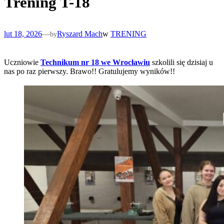
Trening T-18
lut 18, 2026
—
Ryszard Mach
w
TRENING
by
Uczniowie
Technikum nr 18 we Wrocławiu
szkolili się dzisiaj u
nas po raz pierwszy. Brawo!! Gratulujemy wyników!!