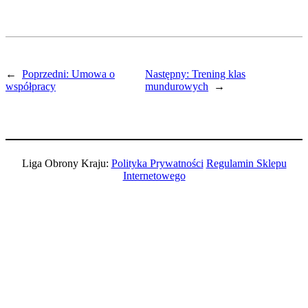
←
Poprzedni:
Umowa o
Następny:
Trening klas
współpracy
mundurowych
→
Liga Obrony Kraju:
Polityka Prywatności
Regulamin Sklepu
Internetowego