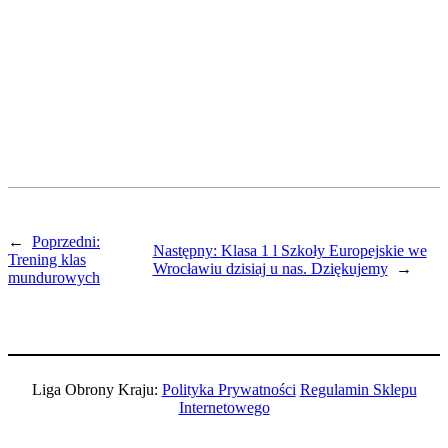
←
Poprzedni:
Następny:
Klasa 1 l Szkoły Europejskie we
Trening klas
Wrocławiu dzisiaj u nas. Dziękujemy
→
mundurowych
Liga Obrony Kraju:
Polityka Prywatności
Regulamin Sklepu
Internetowego