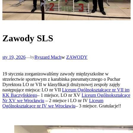
Zawody SLS
sty 19, 2026
—
Ryszard Mach
w
ZAWODY
by
19 stycznia zorganizowaliśmy zawody międzyszkolne w
strzelectwie sportowym z karabinka pneumatycznego o Puchar
Dyrektora LO nr VII w klasyfikacji drużynowej zespoły zajęły
następujące miejsca: LO nr VII
Liceum Ogólnokształcące nr VII im
KK Baczyńskiego
– 1 miejsce, LO nr XV
Liceum Ogólnokształcące
Nr XV we Wrocławiu
– 2 miejsce i LO nr IV
Liceum
Ogólnokształcące nr IV we Wrocławiu
– 3 miejsce. Gratulacje!!