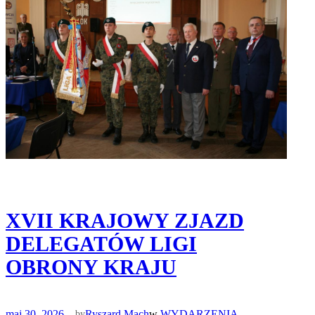
XVII KRAJOWY ZJAZD
DELEGATÓW LIGI
OBRONY KRAJU
maj 30, 2026
—
Ryszard Mach
w
WYDARZENIA
by