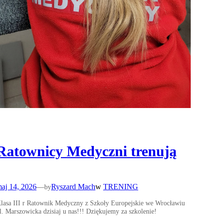
Ratownicy Medyczni trenują
aj 14, 2026
—
Ryszard Mach
w
TRENING
by
lasa III r Ratownik Medyczny z Szkoły Europejskie we Wrocławiu
l. Marszowicka dzisiaj u nas!!! Dziękujemy za szkolenie!