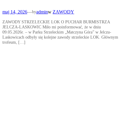
maj 14, 2026
—
admin
w
ZAWODY
by
ZAWODY STRZELECKIE LOK O PUCHAR BURMISTRZA
JELCZA-LASKOWIC Miło mi poinformować, że w dniu
09.05.2026r. – w Parku Strzeleckim „Matczyna Góra” w Jelczu-
Laskowicach odbyły się kolejne zawody strzeleckie LOK. Głównym
trofeum, […]