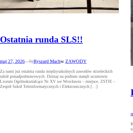
Ostatnia runda SLS!!
maj 27, 2026
—
Ryszard Mach
w
ZAWODY
by
Za nami już ostatnia runda międzyszkolnych zawodów strzeleckich
szkół ponadpodstawowych. Dzisiaj na podium stanęli uczniowie
Liceum Ogólnokształcące Nr XV we Wrocławiu – miejsce, ZSTIE –
Zespół Szkół Teleinformatycznych i Elektronicznych […]
m
K
u