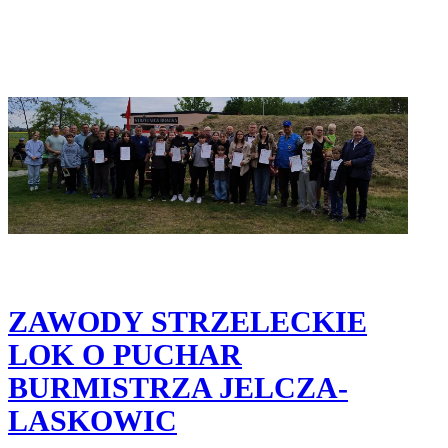
ZAWODY STRZELECKIE
LOK O PUCHAR
BURMISTRZA JELCZA-
LASKOWIC