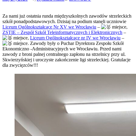
Za nami już ostatnia runda międzyszkolnych zawodów strzeleckich
szkół ponadpodstawowych. Dzisiaj na podium stanęli uczniowie
Liceum Ogólnokształcące Nr XV we Wrocławiu
–
miejsce,
ZSTIE – Zespół Szkół Teleinformatycznych i Elektronicznych
–
miejsce,
Liceum Ogólnokształcące nr IV we Wrocławiu
–
miejsce. Zawody były o Puchar Dyrektora Zespołu Szkół
Ekonomiczno -Administracyjnych we Wrocławiu. Przed nami
zawody z broni palnej centralnego zapłonu na strzelnicy przy ul.
Skwierzyńskiej i uroczyste zakończenie ligi strzeleckiej. Gratulacje
dla zwycięzców!!!