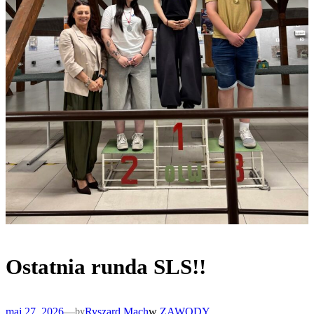
Ostatnia runda SLS!!
maj 27, 2026
—
Ryszard Mach
w
ZAWODY
by