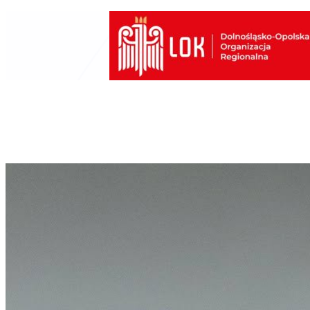
Przejdź
do
treści