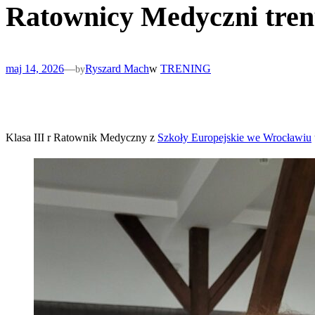
Ratownicy Medyczni tren
maj 14, 2026
—
Ryszard Mach
w
TRENING
by
Klasa III r Ratownik Medyczny z
Szkoły Europejskie we Wrocławiu