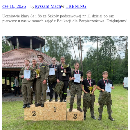
cze 16, 2026
—
Ryszard Mach
w
TRENING
by
Uczniowie klasy 8a i 8b ze Szkoły podstawowej nr 11 dzisiaj po raz
pierwszy u nas w ramach zajęć z Edukacji dla Bezpieczeństwa. Dziękujemy!