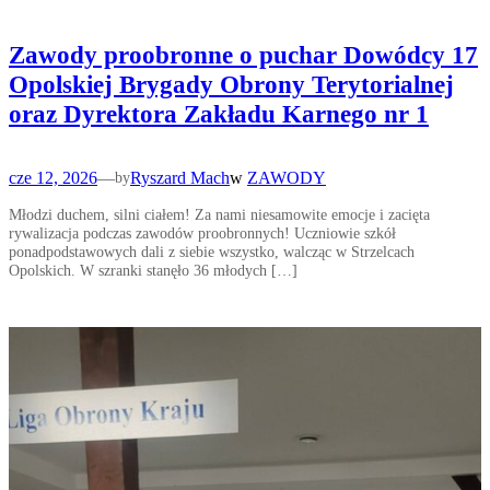
Zawody proobronne o puchar Dowódcy 17
Opolskiej Brygady Obrony Terytorialnej
oraz Dyrektora Zakładu Karnego nr 1
cze 12, 2026
—
Ryszard Mach
w
ZAWODY
by
Młodzi duchem, silni ciałem! Za nami niesamowite emocje i zacięta
rywalizacja podczas zawodów proobronnych! Uczniowie szkół
ponadpodstawowych dali z siebie wszystko, walcząc w Strzelcach
Opolskich. W szranki stanęło 36 młodych […]