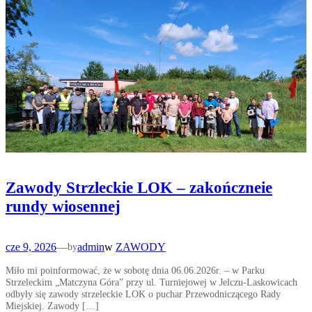
Zawody Strzleckie LOK – zakończneie
rundy wiosennej
cze 9, 2026
—
admin
w
ZAWODY
by
Miło mi poinformować, że w sobotę dnia 06.06.2026r. – w Parku
Strzeleckim „Matczyna Góra” przy ul. Turniejowej w Jelczu-Laskowicach
odbyły się zawody strzeleckie LOK o puchar Przewodniczącego Rady
Miejskiej. Zawody […]