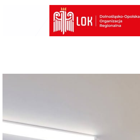
Przejdź
do
treści