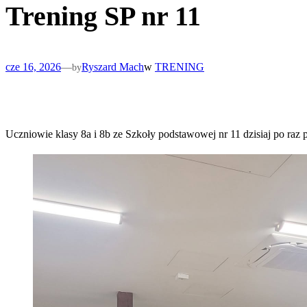
Trening SP nr 11
cze 16, 2026
—
Ryszard Mach
w
TRENING
by
Uczniowie klasy 8a i 8b ze Szkoły podstawowej nr 11 dzisiaj po raz