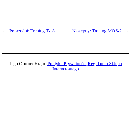
←
Poprzedni:
Trening T-18
Następny:
Trening MOS-2
→
Liga Obrony Kraju:
Polityka Prywatności
Regulamin Sklepu
Internetowego