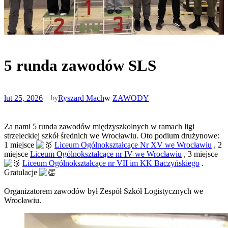
5 runda zawodów SLS
lut 25, 2026
—
Ryszard Mach
w
ZAWODY
by
Za nami 5 runda zawodów międzyszkolnych w ramach ligi
strzeleckiej szkół średnich we Wrocławiu. Oto podium drużynowe:
1 miejsce
Liceum Ogólnokształcące Nr XV we Wrocławiu
, 2
miejsce
Liceum Ogólnokształcące nr IV we Wrocławiu
, 3 miejsce
Liceum Ogólnokształcące nr VII im KK Baczyńskiego
.
Gratulacje
Organizatorem zawodów był Zespół Szkół Logistycznych we
Wrocławiu.