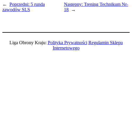
←
Poprzedni:
5 runda
Następny:
Trening Technikum Nr-
zawodów SLS
18
→
Liga Obrony Kraju:
Polityka Prywatności
Regulamin Sklepu
Internetowego