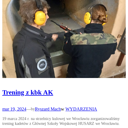
Trening z kbk AK
mar 19, 2024
—
Ryszard Mach
w
WYDARZENIA
by
19 marca 2024 r. na strzelnicy kulowej we Wrocławiu zorganizowaliśmy
trening kadetów z Głównej Szkoły Wojskowej HUSARZ we Wrocławiu.