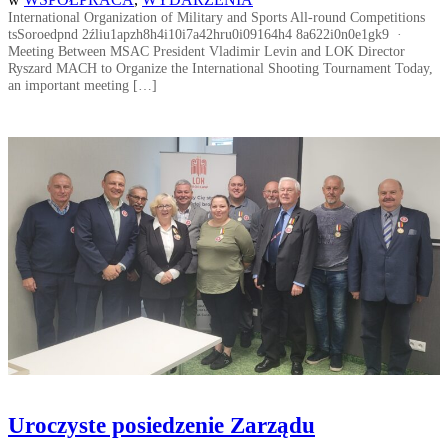
International Organization of Military and Sports All-round Competitions
tsSoroedpnd 2źliu1apzh8h4i10i7a42hru0i09164h4 8a622i0n0e1gk9 ·
Meeting Between MSAC President Vladimir Levin and LOK Director
Ryszard MACH to Organize the International Shooting Tournament Today,
an important meeting […]
Uroczyste posiedzenie Zarządu