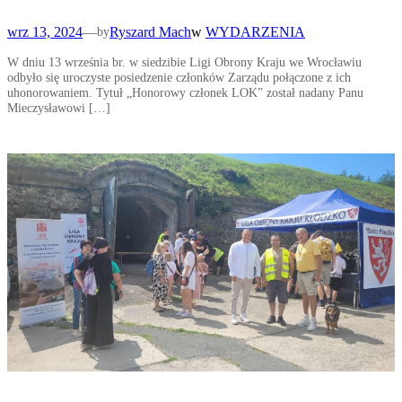
wrz 13, 2024
—
Ryszard Mach
w
WYDARZENIA
by
W dniu 13 września br. w siedzibie Ligi Obrony Kraju we Wrocławiu
odbyło się uroczyste posiedzenie członków Zarządu połączone z ich
uhonorowaniem. Tytuł „Honorowy członek LOK” został nadany Panu
Mieczysławowi […]