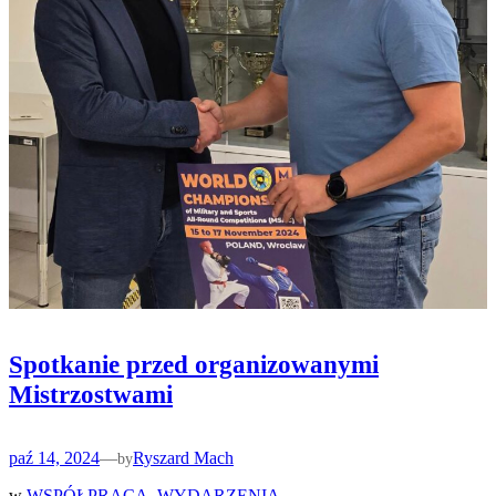
Spotkanie przed organizowanymi
Mistrzostwami
paź 14, 2024
—
Ryszard Mach
by
w
WSPÓŁPRACA
, 
WYDARZENIA