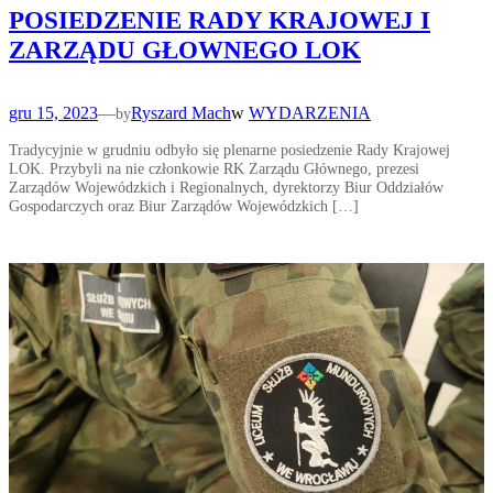
POSIEDZENIE RADY KRAJOWEJ I
ZARZĄDU GŁOWNEGO LOK
gru 15, 2023
—
Ryszard Mach
w
WYDARZENIA
by
Tradycyjnie w grudniu odbyło się plenarne posiedzenie Rady Krajowej
LOK. Przybyli na nie członkowie RK Zarządu Głównego, prezesi
Zarządów Wojewódzkich i Regionalnych, dyrektorzy Biur Oddziałów
Gospodarczych oraz Biur Zarządów Wojewódzkich […]