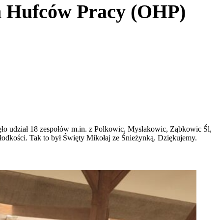
ch Hufców Pracy (OHP)
o udział 18 zespołów m.in. z Polkowic, Mysłakowic, Ząbkowic Śl,
łodkości. Tak to był Święty Mikołaj ze Śnieżynką. Dziękujemy.