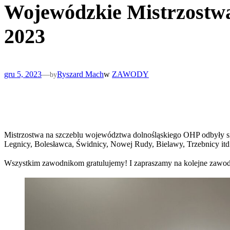
Wojewódzkie Mistrzostwa
2023
gru 5, 2023
—
Ryszard Mach
w
ZAWODY
by
Mistrzostwa na szczeblu województwa dolnośląskiego OHP odbyły s
Legnicy, Bolesławca, Świdnicy, Nowej Rudy, Bielawy, Trzebnicy itd.
Wszystkim zawodnikom
gratulujemy! I zapraszamy na kolejne zaw