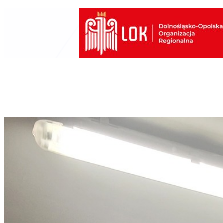
Przejdź
do
treści